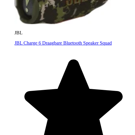
JBL
JBL Charge 6 Draagbare Bluetooth Speaker Squad