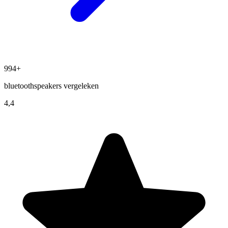
994+
bluetoothspeakers vergeleken
4,4