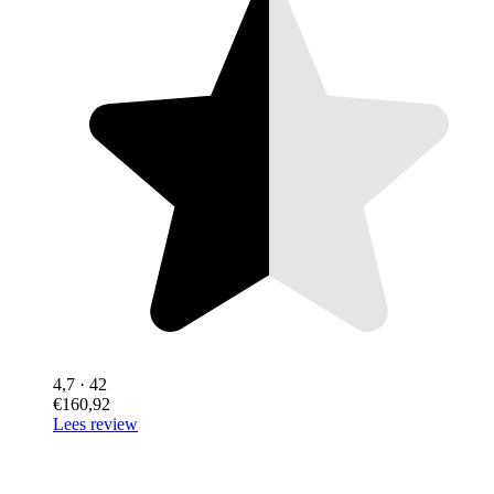
4,7
· 42
€160,92
Lees review