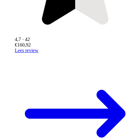
4,7
· 42
€160,92
Lees review