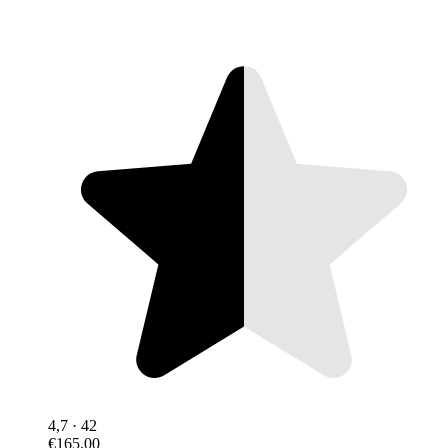
4,7
· 42
€165,00