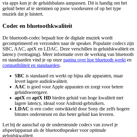
via apps kun je de geluidsbalans aanpassen. Dit is handig om het
geluid beter af te stemmen op jouw voorkeuren of op het type
muziek dat je luistert.
Codec en bluetoothkwaliteit
De bluetooth-codec bepaalt hoe de digitale muziek wordt
gecomprimeerd en verzonden naar de speaker. Populaire codecs zijn
SBC, AAC, aptX en LDAC. Deze verschillen in geluidskwaliteit en
latency (vertraging). Meer informatie over de werking van bluetooth
en standaarden vind je op onze
pagina over hoe bluetooth werkt
en
compatibiliteit en standaarden
.
SBC
is standaard en werkt op bijna alle apparaten, maar
levert lagere audiokwaliteit.
AAC
is goed voor Apple apparaten en zorgt voor betere
geluidsweergave.
aptX
en
aptX HD
bieden geluid van hoge kwaliteit met
lagere latency, ideaal voor Android-gebruikers.
LDAC
is een codec ontwikkeld door Sony die zelfs hogere
bitrates ondersteunt en dus beter geluid kan leveren.
Let bij de aanschaf op de ondersteunde codecs van zowel je
afspeelapparaat als de bluetoothspeaker voor optimale
geluidskwaliteit.