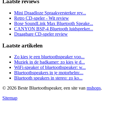
Laatste reviews
Mini Draadloze Spraakversterker rev...
Retro CD-speler - Wit review
Bose SoundLink Max Bluetooth Speake...
CANYON BSP-4 Bluetooth luidspreker...
Draagbare CD-speler review
Laatste artikelen
Zo kies je een bluetoothspeaker voo...
Muziek in de badkamer: zo kies je d...
WiFi-speaker of bluetoothspeaker: w...
Bluetoothspeakers in je motorhelm:...
Bluetooth speakers in stereo: zo ko...
© 2026 Beste Bluetoothspeaker, een site van
mshops
.
Sitemap