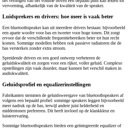
het verhogen van het volume boven een bepaald punt kan leiden tot
vervorming, afhankelijk van de kwaliteit van de speaker.
Luidsprekers en drivers: hoe meer is vaak beter
Een bluetoothspeaker kan uit meerdere drivers bestaan: bijvoorbeeld
een aparte woofer voor bas en tweeter voor hoge tonen. Dit zorgt
ervoor dat de verschillende frequentiebereiken beter tot hun recht
komen. Sommige modellen hebben ook passieve radiatoren die de
bas versterken zonder extra stroom.
Spreidende drivers en een goed ontwerp verbeteren de
geluidskwaliteit en zorgen voor een rijker, voller geluid. Complexe
opstellingen zijn vaak duurder, maar kunnen het verschil maken in
audiokwaliteit.
Geluidsprofiel en equalizerinstellingen
Fabrikanten stemmen de geluidsweergave van bluetoothspeakers af
volgens een bepaald profiel: sommige speakers leggen bijvoorbeeld
meer nadruk op de bas, terwijl andere juist helderheid en
middentonen prefereren. Dit heeft invloed op de klankkleur en
luisterervaring.
Sommige bluetoothspeakers bieden een geïntegreerde equalizer of