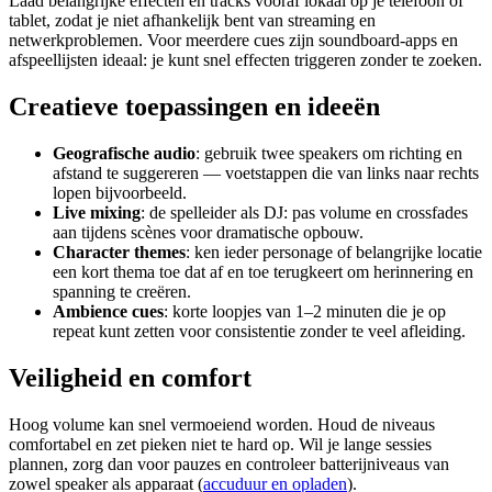
Laad belangrijke effecten en tracks vooraf lokaal op je telefoon of
tablet, zodat je niet afhankelijk bent van streaming en
netwerkproblemen. Voor meerdere cues zijn soundboard-apps en
afspeellijsten ideaal: je kunt snel effecten triggeren zonder te zoeken.
Creatieve toepassingen en ideeën
Geografische audio
: gebruik twee speakers om richting en
afstand te suggereren — voetstappen die van links naar rechts
lopen bijvoorbeeld.
Live mixing
: de spelleider als DJ: pas volume en crossfades
aan tijdens scènes voor dramatische opbouw.
Character themes
: ken ieder personage of belangrijke locatie
een kort thema toe dat af en toe terugkeert om herinnering en
spanning te creëren.
Ambience cues
: korte loopjes van 1–2 minuten die je op
repeat kunt zetten voor consistentie zonder te veel afleiding.
Veiligheid en comfort
Hoog volume kan snel vermoeiend worden. Houd de niveaus
comfortabel en zet pieken niet te hard op. Wil je lange sessies
plannen, zorg dan voor pauzes en controleer batterijniveaus van
zowel speaker als apparaat (
accuduur en opladen
).