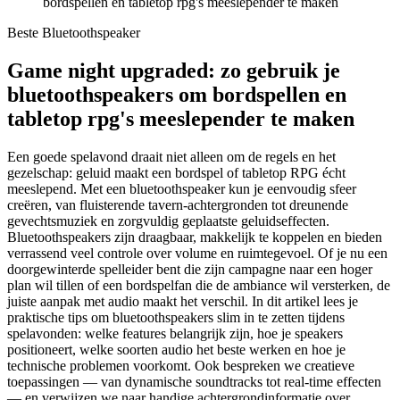
bordspellen en tabletop rpg's meeslepender te maken
Beste Bluetoothspeaker
Game night upgraded: zo gebruik je
bluetoothspeakers om bordspellen en
tabletop rpg's meeslepender te maken
Een goede spelavond draait niet alleen om de regels en het
gezelschap: geluid maakt een bordspel of tabletop RPG écht
meeslepend. Met een bluetoothspeaker kun je eenvoudig sfeer
creëren, van fluisterende tavern-achtergronden tot dreunende
gevechtsmuziek en zorgvuldig geplaatste geluidseffecten.
Bluetoothspeakers zijn draagbaar, makkelijk te koppelen en bieden
verrassend veel controle over volume en ruimtegevoel. Of je nu een
doorgewinterde spelleider bent die zijn campagne naar een hoger
plan wil tillen of een bordspelfan die de ambiance wil versterken, de
juiste aanpak met audio maakt het verschil. In dit artikel lees je
praktische tips om bluetoothspeakers slim in te zetten tijdens
spelavonden: welke features belangrijk zijn, hoe je speakers
positioneert, welke soorten audio het beste werken en hoe je
technische problemen voorkomt. Ook bespreken we creatieve
toepassingen — van dynamische soundtracks tot real-time effecten
— en verwijzen we naar handige achtergrondinformatie over