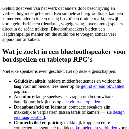
Geluid doet veel van het werk dat anders door beschrijving en
verbeelding moet gebeuren. Een simpele achtergrondtrack kan een
kamer veranderen in een mistig bos of een drukke markt, terwijl
korte geluidseffecten (deurkrak, vogelgezang, toverspreuk) spelers
direct in de scène trekken. Bluetoothspeakers bieden een
laagdrempelige manier om die audio toe te voegen zonder veel
apparatuur of kabels.
Wat je zoekt in een bluetoothspeaker voor
bordspellen en tabletop RPG's
Niet elke speaker is even geschikt. Let op deze eigenschappen:
Geluidskwaliteit
: heldere middenfrequenties en voldoende
laag voor ambience, lees meer op de
geluid en audiokwaliteit
-
pagina.
Accuduur
: lange speelsessies vragen om betrouwbare
batterijduur; bekijk tips op
accuduur en opladen
.
Draagbaarheid en formaat
: compacte speakers zijn
makkelijk te verplaatsen tussen tafels of kamers — zie
design
en draagbaarheid
.
Connectiviteit en pairing
: makkelijk koppelen en re-
connecten is essentieel; raadpleeg
koppelen en verbinden
voor