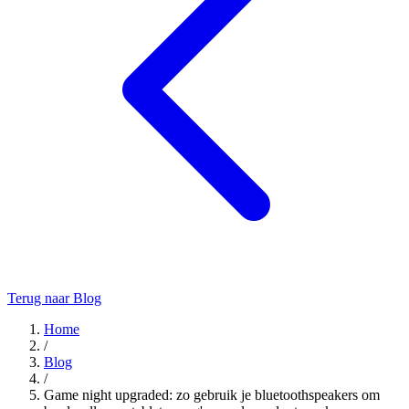
Terug naar Blog
Home
/
Blog
/
Game night upgraded: zo gebruik je bluetoothspeakers om