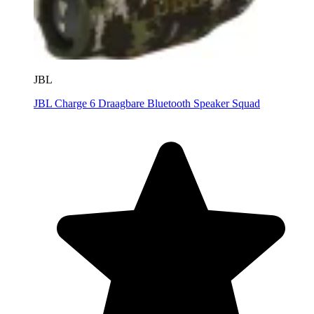
JBL
JBL Charge 6 Draagbare Bluetooth Speaker Squad