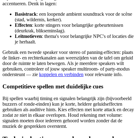
accentueren. Denk in lagen:
Basistrack
: een loopende ambient soundtrack voor de scène
(stad, wildernis, kerker).
Effecten
: korte stingers voor belangrijke gebeurtenissen
(deurkrak, blikseminslag).
Leitmotieven
: thema's voor belangrijke NPC's of locaties die
je herhaalt.
Gebruik een tweede speaker voor stereo of panning-effecten: plaats
de linker- en rechterkanalen aan weerszijden van de tafel om geluid
door de ruimte te laten bewegen. Als je meerdere speakers wilt
gebruiken, controleer of jouw speaker multiroom- of party-modus
ondersteunt — zie
koppelen en verbinden
voor relevante info.
Competitieve spellen met duidelijke cues
Bij spellen waarbij timing en signalen belangrijk zijn (bijvoorbeeld
buzzers of ronde-einden) kun je korte, heldere geluidseffecten
gebruiken als auditive hints. Kies effecten met korte attack en decay
zodat ze niet in elkaar overlopen. Houd rekening met volume:
signalen moeten door iedereen gehoord worden zonder dat de
muziek de gesprekken overstemt.