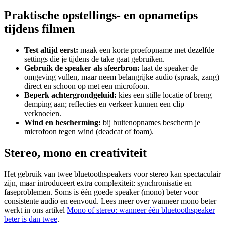
Praktische opstellings- en opnametips
tijdens filmen
Test altijd eerst:
maak een korte proefopname met dezelfde
settings die je tijdens de take gaat gebruiken.
Gebruik de speaker als sfeerbron:
laat de speaker de
omgeving vullen, maar neem belangrijke audio (spraak, zang)
direct en schoon op met een microfoon.
Beperk achtergrondgeluid:
kies een stille locatie of breng
demping aan; reflecties en verkeer kunnen een clip
verknoeien.
Wind en bescherming:
bij buitenopnames bescherm je
microfoon tegen wind (deadcat of foam).
Stereo, mono en creativiteit
Het gebruik van twee bluetoothspeakers voor stereo kan spectaculair
zijn, maar introduceert extra complexiteit: synchronisatie en
faseproblemen. Soms is één goede speaker (mono) beter voor
consistente audio en eenvoud. Lees meer over wanneer mono beter
werkt in ons artikel
Mono of stereo: wanneer één bluetoothspeaker
beter is dan twee
.