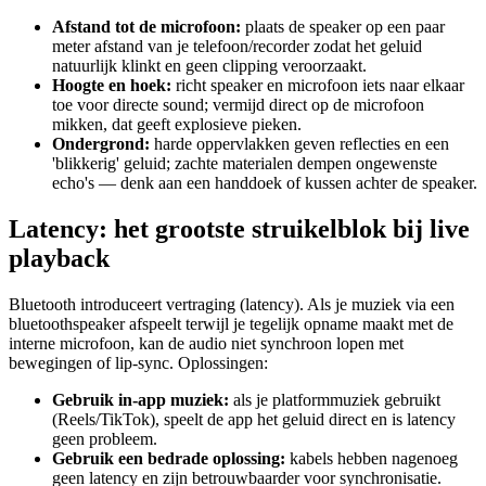
Afstand tot de microfoon:
plaats de speaker op een paar
meter afstand van je telefoon/recorder zodat het geluid
natuurlijk klinkt en geen clipping veroorzaakt.
Hoogte en hoek:
richt speaker en microfoon iets naar elkaar
toe voor directe sound; vermijd direct op de microfoon
mikken, dat geeft explosieve pieken.
Ondergrond:
harde oppervlakken geven reflecties en een
'blikkerig' geluid; zachte materialen dempen ongewenste
echo's — denk aan een handdoek of kussen achter de speaker.
Latency: het grootste struikelblok bij live
playback
Bluetooth introduceert vertraging (latency). Als je muziek via een
bluetoothspeaker afspeelt terwijl je tegelijk opname maakt met de
interne microfoon, kan de audio niet synchroon lopen met
bewegingen of lip-sync. Oplossingen:
Gebruik in-app muziek:
als je platformmuziek gebruikt
(Reels/TikTok), speelt de app het geluid direct en is latency
geen probleem.
Gebruik een bedrade oplossing:
kabels hebben nagenoeg
geen latency en zijn betrouwbaarder voor synchronisatie.