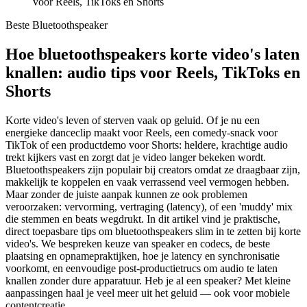
voor Reels, TikToks en Shorts
Beste Bluetoothspeaker
Hoe bluetoothspeakers korte video's laten
knallen: audio tips voor Reels, TikToks en
Shorts
Korte video's leven of sterven vaak op geluid. Of je nu een
energieke danceclip maakt voor Reels, een comedy-snack voor
TikTok of een productdemo voor Shorts: heldere, krachtige audio
trekt kijkers vast en zorgt dat je video langer bekeken wordt.
Bluetoothspeakers zijn populair bij creators omdat ze draagbaar zijn,
makkelijk te koppelen en vaak verrassend veel vermogen hebben.
Maar zonder de juiste aanpak kunnen ze ook problemen
veroorzaken: vervorming, vertraging (latency), of een 'muddy' mix
die stemmen en beats wegdrukt. In dit artikel vind je praktische,
direct toepasbare tips om bluetoothspeakers slim in te zetten bij korte
video's. We bespreken keuze van speaker en codecs, de beste
plaatsing en opnamepraktijken, hoe je latency en synchronisatie
voorkomt, en eenvoudige post-productietrucs om audio te laten
knallen zonder dure apparatuur. Heb je al een speaker? Met kleine
aanpassingen haal je veel meer uit het geluid — ook voor mobiele
contentcreatie.