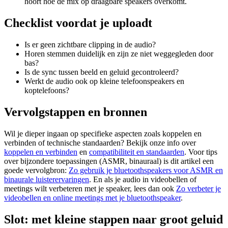
hoort hoe de mix op draagbare speakers overkomt.
Checklist voordat je uploadt
Is er geen zichtbare clipping in de audio?
Horen stemmen duidelijk en zijn ze niet weggegleden door
bas?
Is de sync tussen beeld en geluid gecontroleerd?
Werkt de audio ook op kleine telefoonspeakers en
koptelefoons?
Vervolgstappen en bronnen
Wil je dieper ingaan op specifieke aspecten zoals koppelen en
verbinden of technische standaarden? Bekijk onze info over
koppelen en verbinden
en
compatibiliteit en standaarden
. Voor tips
over bijzondere toepassingen (ASMR, binauraal) is dit artikel een
goede vervolgbron:
Zo gebruik je bluetoothspeakers voor ASMR en
binaurale luisterervaringen
. En als je audio in videobellen of
meetings wilt verbeteren met je speaker, lees dan ook
Zo verbeter je
videobellen en online meetings met je bluetoothspeaker
.
Slot: met kleine stappen naar groot geluid