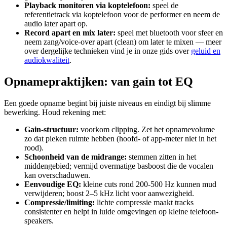
Playback monitoren via koptelefoon:
speel de
referentietrack via koptelefoon voor de performer en neem de
audio later apart op.
Record apart en mix later:
speel met bluetooth voor sfeer en
neem zang/voice-over apart (clean) om later te mixen — meer
over dergelijke technieken vind je in onze gids over
geluid en
audiokwaliteit
.
Opnamepraktijken: van gain tot EQ
Een goede opname begint bij juiste niveaus en eindigt bij slimme
bewerking. Houd rekening met:
Gain-structuur:
voorkom clipping. Zet het opnamevolume
zo dat pieken ruimte hebben (hoofd- of app-meter niet in het
rood).
Schoonheid van de midrange:
stemmen zitten in het
middengebied; vermijd overmatige basboost die de vocalen
kan overschaduwen.
Eenvoudige EQ:
kleine cuts rond 200-500 Hz kunnen mud
verwijderen; boost 2–5 kHz licht voor aanwezigheid.
Compressie/limiting:
lichte compressie maakt tracks
consistenter en helpt in luide omgevingen op kleine telefoon-
speakers.