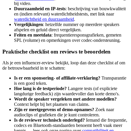
bij video.
Duurzaamheid en IP-tests
: beschrijving van bouwkwaliteit
en (indien relevant) waterdichtheidstests, met link naar
waterdichtheid en duurzaamheid
.
Vergelijkingen
: hetzelfde nummer op meerdere speakers
afspelen en geluid direct vergelijken.
Feiten en meetdata
: frequentieresponsgrafieken, gemeten
SPL (volume) en opmerkingen over codec-ondersteuning.
Praktische checklist om reviews te beoordelen
Als je een influencer-review bekijkt, loop dan deze checklist af om
de betrouwbaarheid in te schatten:
Is er een sponsoring- of affiliate-verklaring?
Transparantie
is een goed teken.
Hoe lang is de testperiode?
Langere tests (of expliciete
langdurige feedback) zijn waardevoller dan korte demo's.
Wordt de speaker vergeleken met andere modellen?
Context helpt bij het plaatsen van claims.
Zijn er meetgegevens of demo-opnames?
Zoek naar
audioclips of grafieken die je kunt controleren.
Is de reviewer technisch onderlegd?
Iemand die frequentie,
codecs en Bluetooth-standaarden benoemt heeft vaak meer
kennis — lees ook onze pagina over
compatibiliteit en