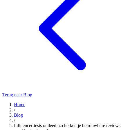
Terug naar Blog
Home
/
Blog
/
Influencer-tests ontleed: zo herken je betrouwbare reviews