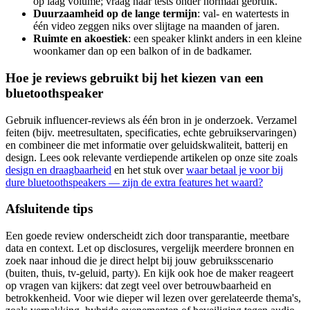
op laag volume; vraag naar tests onder normaal gebruik.
Duurzaamheid op de lange termijn
: val- en watertests in
één video zeggen niks over slijtage na maanden of jaren.
Ruimte en akoestiek
: een speaker klinkt anders in een kleine
woonkamer dan op een balkon of in de badkamer.
Hoe je reviews gebruikt bij het kiezen van een
bluetoothspeaker
Gebruik influencer-reviews als één bron in je onderzoek. Verzamel
feiten (bijv. meetresultaten, specificaties, echte gebruikservaringen)
en combineer die met informatie over geluidskwaliteit, batterij en
design. Lees ook relevante verdiepende artikelen op onze site zoals
design en draagbaarheid
en het stuk over
waar betaal je voor bij
dure bluetoothspeakers — zijn de extra features het waard?
Afsluitende tips
Een goede review onderscheidt zich door transparantie, meetbare
data en context. Let op disclosures, vergelijk meerdere bronnen en
zoek naar inhoud die je direct helpt bij jouw gebruiksscenario
(buiten, thuis, tv-geluid, party). En kijk ook hoe de maker reageert
op vragen van kijkers: dat zegt veel over betrouwbaarheid en
betrokkenheid. Voor wie dieper wil lezen over gerelateerde thema's,