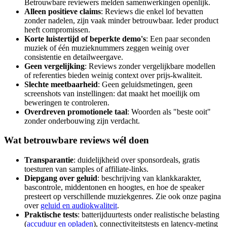
Betrouwbare reviewers melden samenwerkingen openlijk.
Alleen positieve claims
: Reviews die enkel lof bevatten
zonder nadelen, zijn vaak minder betrouwbaar. Ieder product
heeft compromissen.
Korte luistertijd of beperkte demo's
: Een paar seconden
muziek of één muzieknummers zeggen weinig over
consistentie en detailweergave.
Geen vergelijking
: Reviews zonder vergelijkbare modellen
of referenties bieden weinig context over prijs-kwaliteit.
Slechte meetbaarheid
: Geen geluidsmetingen, geen
screenshots van instellingen: dat maakt het moeilijk om
beweringen te controleren.
Overdreven promotionele taal
: Woorden als "beste ooit"
zonder onderbouwing zijn verdacht.
Wat betrouwbare reviews wél doen
Transparantie
: duidelijkheid over sponsordeals, gratis
toesturen van samples of affiliate-links.
Diepgang over geluid
: beschrijving van klankkarakter,
bascontrole, middentonen en hoogtes, en hoe de speaker
presteert op verschillende muziekgenres. Zie ook onze pagina
over
geluid en audiokwaliteit
.
Praktische tests
: batterijduurtests onder realistische belasting
(
accuduur en opladen
), connectiviteitstests en latency-meting