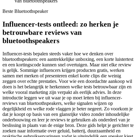
van bluetoothspeakers
Beste Bluetoothspeaker
Influencer-tests ontleed: zo herken je
betrouwbare reviews van
bluetoothspeakers
Influencer-tests bepalen steeds vaker hoe we denken over
bluetoothspeakers: een aantrekkelijke unboxing, een korte luistertest
en een kortingscode kunnen snel overtuigen. Maar niet elke review
is gelijk. Sommige influencers krijgen producten gratis, werken
samen met merken of presenteren enkel korte clips die weinig
zeggen over echte prestaties. Voor wie een doordachte aankoop wil
doen is het belangrijk te herkennen welke tests betrouwbaar zijn en
welke vooral marketing zijn verpakt als eerlijk advies. In deze
introductie leggen we uit waar je op moet letten bij influencer-
reviews van bluetoothspeakers, welke signalen wijzen op
degelijkheid en welke rode vlaggen je beter negeert. Zo voorkom je
dat je koopt op basis van een glansrijke video zonder inhoudelijke
onderbouwing en leer je reviews te gebruiken als onderdeel van je
beslissing in plaats van de enige bron. Deze gids helpt je gerichter te
zoeken naar informatie over geluid, batterij, duurzaamheid en
praktische gebruikservaringen zodat je uiteindelijk een speaker kiest