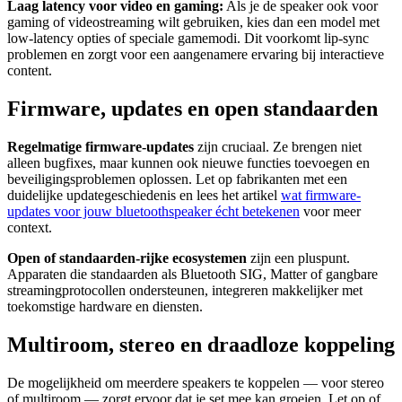
Laag latency voor video en gaming:
Als je de speaker ook voor
gaming of videostreaming wilt gebruiken, kies dan een model met
low-latency opties of speciale gamemodi. Dit voorkomt lip-sync
problemen en zorgt voor een aangenamere ervaring bij interactieve
content.
Firmware, updates en open standaarden
Regelmatige firmware-updates
zijn cruciaal. Ze brengen niet
alleen bugfixes, maar kunnen ook nieuwe functies toevoegen en
beveiligingsproblemen oplossen. Let op fabrikanten met een
duidelijke updategeschiedenis en lees het artikel
wat firmware-
updates voor jouw bluetoothspeaker écht betekenen
voor meer
context.
Open of standaarden-rijke ecosystemen
zijn een pluspunt.
Apparaten die standaarden als Bluetooth SIG, Matter of gangbare
streamingprotocollen ondersteunen, integreren makkelijker met
toekomstige hardware en diensten.
Multiroom, stereo en draadloze koppeling
De mogelijkheid om meerdere speakers te koppelen — voor stereo
of multiroom — zorgt ervoor dat je set mee kan groeien. Let op of