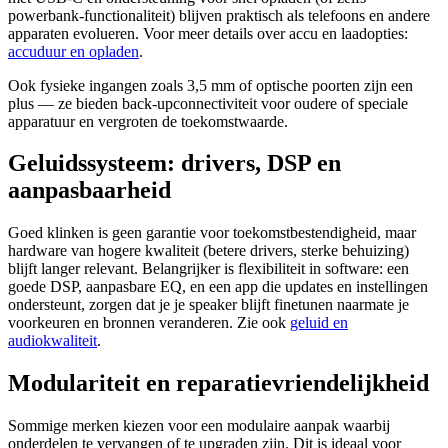
powerbank-functionaliteit) blijven praktisch als telefoons en andere
apparaten evolueren. Voor meer details over accu en laadopties:
accuduur en opladen
.
Ook fysieke ingangen zoals 3,5 mm of optische poorten zijn een
plus — ze bieden back-upconnectiviteit voor oudere of speciale
apparatuur en vergroten de toekomstwaarde.
Geluidssysteem: drivers, DSP en
aanpasbaarheid
Goed klinken is geen garantie voor toekomstbestendigheid, maar
hardware van hogere kwaliteit (betere drivers, sterke behuizing)
blijft langer relevant. Belangrijker is flexibiliteit in software: een
goede DSP, aanpasbare EQ, en een app die updates en instellingen
ondersteunt, zorgen dat je je speaker blijft finetunen naarmate je
voorkeuren en bronnen veranderen. Zie ook
geluid en
audiokwaliteit
.
Modulariteit en reparatievriendelijkheid
Sommige merken kiezen voor een modulaire aanpak waarbij
onderdelen te vervangen of te upgraden zijn. Dit is ideaal voor