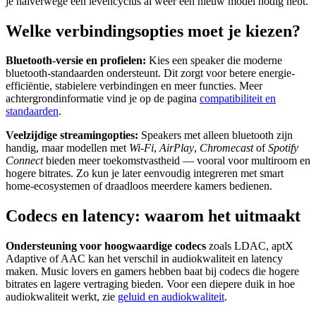
je halverwege een levencyclus al weer een nieuw model nodig hebt.
Welke verbindingsopties moet je kiezen?
Bluetooth-versie en profielen:
Kies een speaker die moderne
bluetooth-standaarden ondersteunt. Dit zorgt voor betere energie-
efficiëntie, stabielere verbindingen en meer functies. Meer
achtergrondinformatie vind je op de pagina
compatibiliteit en
standaarden
.
Veelzijdige streamingopties:
Speakers met alleen bluetooth zijn
handig, maar modellen met
Wi‑Fi
,
AirPlay
,
Chromecast
of
Spotify
Connect
bieden meer toekomstvastheid — vooral voor multiroom en
hogere bitrates. Zo kun je later eenvoudig integreren met smart
home-ecosystemen of draadloos meerdere kamers bedienen.
Codecs en latency: waarom het uitmaakt
Ondersteuning voor hoogwaardige codecs
zoals LDAC, aptX
Adaptive of AAC kan het verschil in audiokwaliteit en latency
maken. Music lovers en gamers hebben baat bij codecs die hogere
bitrates en lagere vertraging bieden. Voor een diepere duik in hoe
audiokwaliteit werkt, zie
geluid en audiokwaliteit
.