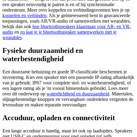
een speaker eenvoudig te pairen is en of hij synchronisatie
ondersteunt. Meer over koppelen en verbindingsvormen lees je op
koppelen en verbinden
. Als je geïnteresseerd bent in geavanceerde
toepassingen, zoals AR/VR-audio of samenwerken met wearables,
bekijk dan ook
hoe bluetoothspeakers klaarstaan voor AR- en VR-
audio
en
zo laat je je bluetoothspeaker samenwerken met je
wearables
.
Fysieke duurzaamheid en
waterbestendigheid
Een duurzame behuizing en goede IP-classificatie beschermen je
investering. Kies een speaker met een passende IP-rating afhankelijk
van je gebruik: IP67 voor complete stof- en waterbestendigheid, of
een lagere rating als je 'm vooral binnenshuis gebruikt. Lees meer
over dit onderwerp op
waterdichtheid en duurzaamheid
. Materialen,
slijtagebestendige knoppen en vervangbare onderdelen vergroten de
levensduur en maken reparatie eenvoudiger.
Accuduur, opladen en connectiviteit
Een lange accuduur is handig, maar let ook op laadopties. Speakers
met USB-C en ondersteuning voor snel opladen (of zelfs