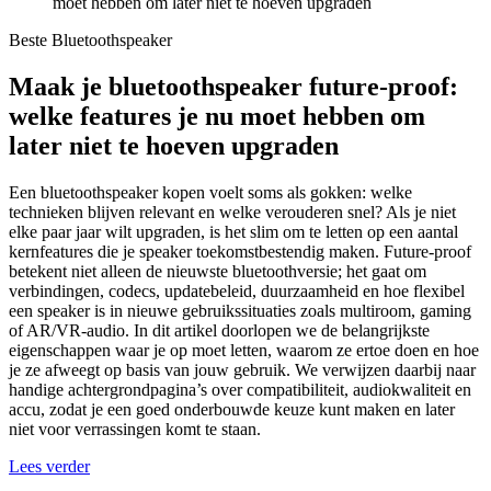
moet hebben om later niet te hoeven upgraden
Beste Bluetoothspeaker
Maak je bluetoothspeaker future-proof:
welke features je nu moet hebben om
later niet te hoeven upgraden
Een bluetoothspeaker kopen voelt soms als gokken: welke
technieken blijven relevant en welke verouderen snel? Als je niet
elke paar jaar wilt upgraden, is het slim om te letten op een aantal
kernfeatures die je speaker toekomstbestendig maken. Future-proof
betekent niet alleen de nieuwste bluetoothversie; het gaat om
verbindingen, codecs, updatebeleid, duurzaamheid en hoe flexibel
een speaker is in nieuwe gebruikssituaties zoals multiroom, gaming
of AR/VR-audio. In dit artikel doorlopen we de belangrijkste
eigenschappen waar je op moet letten, waarom ze ertoe doen en hoe
je ze afweegt op basis van jouw gebruik. We verwijzen daarbij naar
handige achtergrondpagina’s over compatibiliteit, audiokwaliteit en
accu, zodat je een goed onderbouwde keuze kunt maken en later
niet voor verrassingen komt te staan.
Lees verder