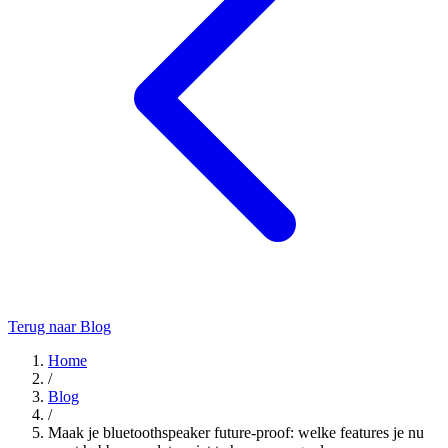
Terug naar Blog
Home
/
Blog
/
Maak je bluetoothspeaker future-proof: welke features je nu