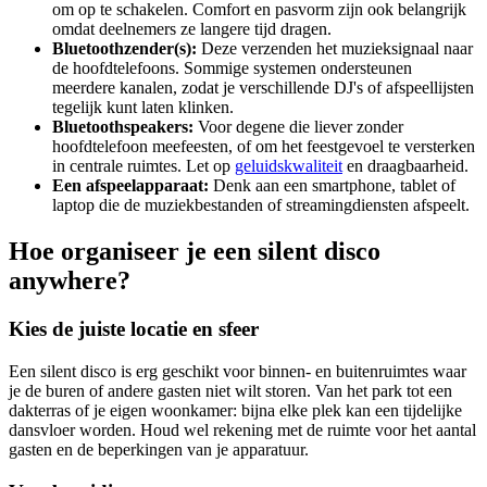
om op te schakelen. Comfort en pasvorm zijn ook belangrijk
omdat deelnemers ze langere tijd dragen.
Bluetoothzender(s):
Deze verzenden het muzieksignaal naar
de hoofdtelefoons. Sommige systemen ondersteunen
meerdere kanalen, zodat je verschillende DJ's of afspeellijsten
tegelijk kunt laten klinken.
Bluetoothspeakers:
Voor degene die liever zonder
hoofdtelefoon meefeesten, of om het feestgevoel te versterken
in centrale ruimtes. Let op
geluidskwaliteit
en draagbaarheid.
Een afspeelapparaat:
Denk aan een smartphone, tablet of
laptop die de muziekbestanden of streamingdiensten afspeelt.
Hoe organiseer je een silent disco
anywhere?
Kies de juiste locatie en sfeer
Een silent disco is erg geschikt voor binnen- en buitenruimtes waar
je de buren of andere gasten niet wilt storen. Van het park tot een
dakterras of je eigen woonkamer: bijna elke plek kan een tijdelijke
dansvloer worden. Houd wel rekening met de ruimte voor het aantal
gasten en de beperkingen van je apparatuur.