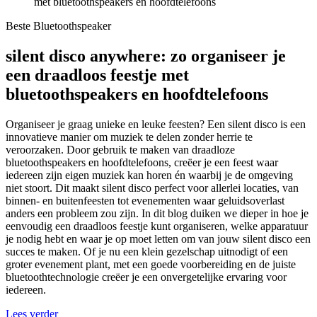
met bluetoothspeakers en hoofdtelefoons
Beste Bluetoothspeaker
silent disco anywhere: zo organiseer je
een draadloos feestje met
bluetoothspeakers en hoofdtelefoons
Organiseer je graag unieke en leuke feesten? Een silent disco is een
innovatieve manier om muziek te delen zonder herrie te
veroorzaken. Door gebruik te maken van draadloze
bluetoothspeakers en hoofdtelefoons, creëer je een feest waar
iedereen zijn eigen muziek kan horen én waarbij je de omgeving
niet stoort. Dit maakt silent disco perfect voor allerlei locaties, van
binnen- en buitenfeesten tot evenementen waar geluidsoverlast
anders een probleem zou zijn. In dit blog duiken we dieper in hoe je
eenvoudig een draadloos feestje kunt organiseren, welke apparatuur
je nodig hebt en waar je op moet letten om van jouw silent disco een
succes te maken. Of je nu een klein gezelschap uitnodigt of een
groter evenement plant, met een goede voorbereiding en de juiste
bluetoothtechnologie creëer je een onvergetelijke ervaring voor
iedereen.
Lees verder