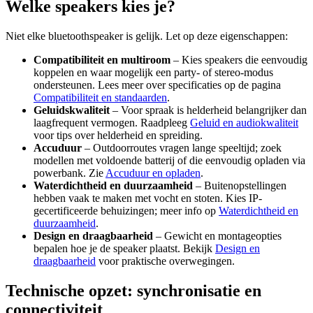
Welke speakers kies je?
Niet elke bluetoothspeaker is gelijk. Let op deze eigenschappen:
Compatibiliteit en multiroom
– Kies speakers die eenvoudig
koppelen en waar mogelijk een party- of stereo-modus
ondersteunen. Lees meer over specificaties op de pagina
Compatibiliteit en standaarden
.
Geluidskwaliteit
– Voor spraak is helderheid belangrijker dan
laagfrequent vermogen. Raadpleeg
Geluid en audiokwaliteit
voor tips over helderheid en spreiding.
Accuduur
– Outdoorroutes vragen lange speeltijd; zoek
modellen met voldoende batterij of die eenvoudig opladen via
powerbank. Zie
Accuduur en opladen
.
Waterdichtheid en duurzaamheid
– Buitenopstellingen
hebben vaak te maken met vocht en stoten. Kies IP-
gecertificeerde behuizingen; meer info op
Waterdichtheid en
duurzaamheid
.
Design en draagbaarheid
– Gewicht en montageopties
bepalen hoe je de speaker plaatst. Bekijk
Design en
draagbaarheid
voor praktische overwegingen.
Technische opzet: synchronisatie en
connectiviteit