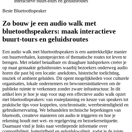
interactieve buurt-tours en geluidsroutes
Beste Bluetoothspeaker
Zo bouw je een audio walk met
bluetoothspeakers: maak interactieve
buurt-tours en geluidsroutes
Een audio walk met bluetoothspeakers is een aantrekkelijke manier
om buurtverhalen, kunstprojecten of thematische routes tot leven te
brengen. Met relatief betaalbare en draagbare luidsprekers creëer je
op maat gemaakte geluidsroutes waarbij bezoekers onderweg audio
horen die past bij een locatie: anekdotes, historische toelichting,
muziek of ambient geluiden. Dit opent mogelijkheden voor culturele
organisaties, lokale ondernemers en bewonersinitiatieven om de
publieke ruimte te verkennen zonder zware infrastructuur. In dit
artikel lees je hoe je stap voor stap een effectieve audio walk opzet
met bluetoothspeakers: van routeplanning en keuze van speakers tot
praktische tips voor koppelen, synchronisatie, weerbestendigheid en
gebruikerservaring. We behandelen technische beperkingen van
bluetooth, creatieve manieren om audio te triggeren en hoe je
rekening houdt met wet- en regelgeving en bezoekersetiquette.
Daarnaast vind je links naar verdiepende informatie over
compatibiliteit, batterijdheid en geluidskwaliteit, zodat je de juiste