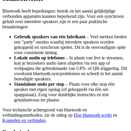
Bluetooth heeft beperkingen: bereik en het aantal gelijktijdige
verbonden apparaten kunnen beperkend zijn. Voor een synchroon
geluid over meerdere speakers zijn er een paar praktische
benaderingen:
Gebruik speakers van één fabrikant
– Veel merken bieden
een "party"-modus waarbij meerdere speakers worden
gekoppeld en synchroon spelen. Dit is de eenvoudigste optie
voor consistente timing.
Lokale audio op telefoons
– In plaats van live te streamen,
kun je bezoekers audio laten afspelen via een app of
webpagina die gebruikmaakt van GPS- of QR-triggering. Dit
voorkomt bluetooth-syncproblemen en scheelt in het aantal
benodigde speakers.
Standalone units per stop
– Plaats voor elke stop één
speaker met eigen opslag (of gekoppeld via één set-
upapparaat). Zorg voor duidelijke instructies en test
geluidsniveau ter plaatse.
Voor technische achtergrond van bluetooth en
verbindingsmethoden, zie de uitleg op
Hoe bluetooth werkt
en
Koppelen en verbinden
.