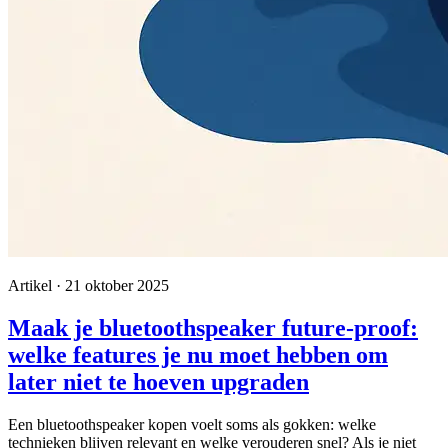
Artikel · 21 oktober 2025
Maak je bluetoothspeaker future-proof:
welke features je nu moet hebben om
later niet te hoeven upgraden
Een bluetoothspeaker kopen voelt soms als gokken: welke
technieken blijven relevant en welke verouderen snel? Als je niet