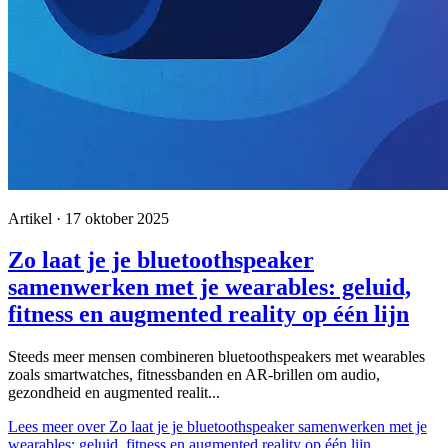
Artikel · 17 oktober 2025
Zo laat je je bluetoothspeaker
samenwerken met je wearables: geluid,
fitness en augmented reality op één lijn
Steeds meer mensen combineren bluetoothspeakers met wearables
zoals smartwatches, fitnessbanden en AR-brillen om audio,
gezondheid en augmented realit...
Lees meer
over Zo laat je je bluetoothspeaker samenwerken met je
wearables: geluid, fitness en augmented reality op één lijn