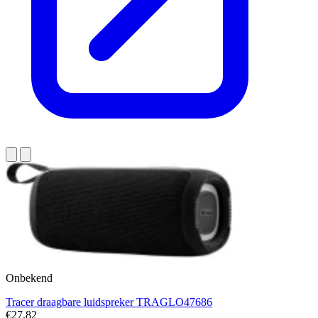
Onbekend
Tracer draagbare luidspreker TRAGLO47686
€27,82