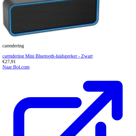
carmdering
carmdering Mini Bluetooth-luidspreker - Zwart
€27,91
Naar Bol.com