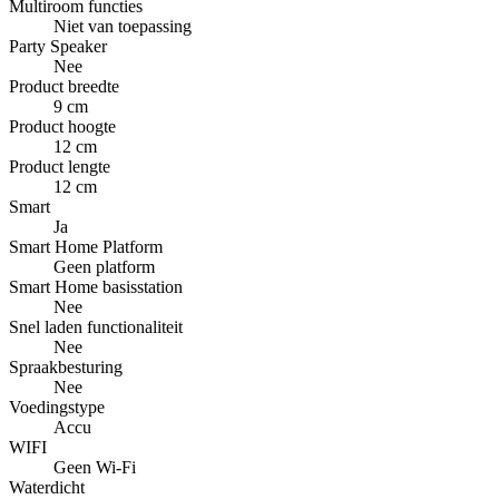
Multiroom functies
Niet van toepassing
Party Speaker
Nee
Product breedte
9 cm
Product hoogte
12 cm
Product lengte
12 cm
Smart
Ja
Smart Home Platform
Geen platform
Smart Home basisstation
Nee
Snel laden functionaliteit
Nee
Spraakbesturing
Nee
Voedingstype
Accu
WIFI
Geen Wi-Fi
Waterdicht