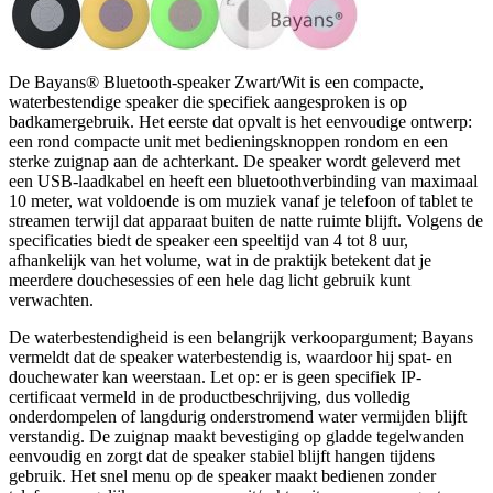
De Bayans® Bluetooth-speaker Zwart/Wit is een compacte,
waterbestendige speaker die specifiek aangesproken is op
badkamergebruik. Het eerste dat opvalt is het eenvoudige ontwerp:
een rond compacte unit met bedieningsknoppen rondom en een
sterke zuignap aan de achterkant. De speaker wordt geleverd met
een USB-laadkabel en heeft een bluetoothverbinding van maximaal
10 meter, wat voldoende is om muziek vanaf je telefoon of tablet te
streamen terwijl dat apparaat buiten de natte ruimte blijft. Volgens de
specificaties biedt de speaker een speeltijd van 4 tot 8 uur,
afhankelijk van het volume, wat in de praktijk betekent dat je
meerdere douchesessies of een hele dag licht gebruik kunt
verwachten.
De waterbestendigheid is een belangrijk verkoopargument; Bayans
vermeldt dat de speaker waterbestendig is, waardoor hij spat- en
douchewater kan weerstaan. Let op: er is geen specifiek IP-
certificaat vermeld in de productbeschrijving, dus volledig
onderdompelen of langdurig onderstromend water vermijden blijft
verstandig. De zuignap maakt bevestiging op gladde tegelwanden
eenvoudig en zorgt dat de speaker stabiel blijft hangen tijdens
gebruik. Het snel menu op de speaker maakt bedienen zonder