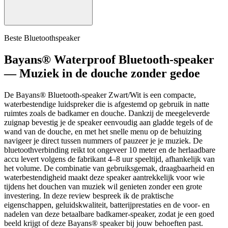
Beste Bluetoothspeaker
Bayans® Waterproof Bluetooth-speaker
— Muziek in de douche zonder gedoe
De Bayans® Bluetooth-speaker Zwart/Wit is een compacte,
waterbestendige luidspreker die is afgestemd op gebruik in natte
ruimtes zoals de badkamer en douche. Dankzij de meegeleverde
zuignap bevestig je de speaker eenvoudig aan gladde tegels of de
wand van de douche, en met het snelle menu op de behuizing
navigeer je direct tussen nummers of pauzeer je je muziek. De
bluetoothverbinding reikt tot ongeveer 10 meter en de herlaadbare
accu levert volgens de fabrikant 4–8 uur speeltijd, afhankelijk van
het volume. De combinatie van gebruiksgemak, draagbaarheid en
waterbestendigheid maakt deze speaker aantrekkelijk voor wie
tijdens het douchen van muziek wil genieten zonder een grote
investering. In deze review bespreek ik de praktische
eigenschappen, geluidskwaliteit, batterijprestaties en de voor- en
nadelen van deze betaalbare badkamer-speaker, zodat je een goed
beeld krijgt of deze Bayans® speaker bij jouw behoeften past.