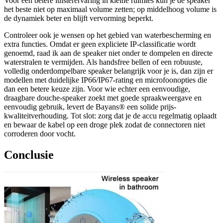
Voor een betere luisterervaring in kleine ruimtes kun je de speaker
het beste niet op maximaal volume zetten; op middelhoog volume is
de dynamiek beter en blijft vervorming beperkt.
Controleer ook je wensen op het gebied van waterbescherming en
extra functies. Omdat er geen expliciete IP-classificatie wordt
genoemd, raad ik aan de speaker niet onder te dompelen en directe
waterstralen te vermijden. Als handsfree bellen of een robuuste,
volledig onderdompelbare speaker belangrijk voor je is, dan zijn er
modellen met duidelijke IP66/IP67-rating en microfoonopties die
dan een betere keuze zijn. Voor wie echter een eenvoudige,
draagbare douche-speaker zoekt met goede spraakweergave en
eenvoudig gebruik, levert de Bayans® een solide prijs-
kwaliteitverhouding. Tot slot: zorg dat je de accu regelmatig oplaadt
en bewaar de kabel op een droge plek zodat de connectoren niet
corroderen door vocht.
Conclusie