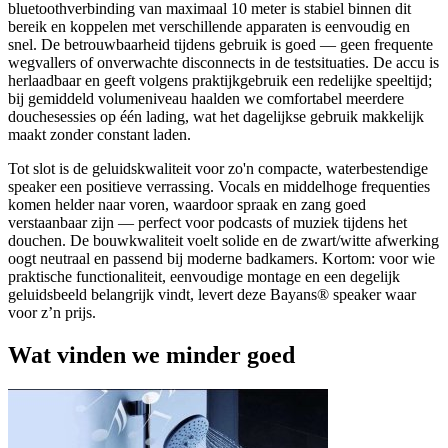
bluetoothverbinding van maximaal 10 meter is stabiel binnen dit
bereik en koppelen met verschillende apparaten is eenvoudig en
snel. De betrouwbaarheid tijdens gebruik is goed — geen frequente
wegvallers of onverwachte disconnects in de testsituaties. De accu is
herlaadbaar en geeft volgens praktijkgebruik een redelijke speeltijd;
bij gemiddeld volumeniveau haalden we comfortabel meerdere
douchesessies op één lading, wat het dagelijkse gebruik makkelijk
maakt zonder constant laden.
Tot slot is de geluidskwaliteit voor zo'n compacte, waterbestendige
speaker een positieve verrassing. Vocals en middelhoge frequenties
komen helder naar voren, waardoor spraak en zang goed
verstaanbaar zijn — perfect voor podcasts of muziek tijdens het
douchen. De bouwkwaliteit voelt solide en de zwart/witte afwerking
oogt neutraal en passend bij moderne badkamers. Kortom: voor wie
praktische functionaliteit, eenvoudige montage en een degelijk
geluidsbeeld belangrijk vindt, levert deze Bayans® speaker waar
voor z’n prijs.
Wat vinden we minder goed