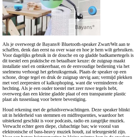
Als je overweegt de Bayans® Bluetooth-speaker Zwart/Wit aan te
schaffen, denk dan eerst na over waar en hoe je hem wilt gebruiken.
Voor dagelijks gebruik in de douche en op gladde badkamertegels is
dit toestel een praktische en betaalbare keuze: de zuignap maakt
installatie snel en omkeerbaar, en de eenvoudige bediening via het
snelmenu verhoogt het gebruiksgemak. Plaats de speaker op een
schone, droge tegel en druk de zuignap stevig aan; vermijd plekken
met veel zeepresten of kalkophoping, want die verminderen de
hechting. Als je een ouder toestel met zeer ruwe tegels hebt,
overweeg dan een kleine gladde plaat of een transparante plastic
plaat als tussenlaag voor betere bevestiging.
Houd rekening met de geluidsverwachtingen. Deze speaker blinkt
uit in helderheid van stemmen en midfrequenties, waardoor het
uitstekend geschikt is voor podcasts, radio en zangrijke muziek.
Verwacht echter geen diepe, clubachtige bas; wie vooral van
elektronische of bass-heavy muziek houdt, zal teleurgesteld zijn.