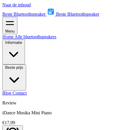
Naar de inhoud
Beste Bluetoothspeaker
Beste Bluetoothspeaker
Menu
Home
Alle bluetoothspeakers
Informatie
Beste prijs
Blog
Contact
Review
iDance Musika Mini Piano
€17,99