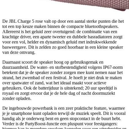
De JBL Charge 5 rose valt op door een aantal sterke punten die het
tot een top keuze maken binnen de compacte bluetoothspeakers.
Allereerst is het geluid zeer overtuigend: de combinatie van een
krachtige driver, een aparte tweeter en dubbele basradiatoren zorgt
voor een vol, helder en dynamisch geluid met indrukwekkende
basweergave. Dit is zelden zo goed hoorbaar in een kleine speaker
van deze omvang.
Daarnaast scoort de speaker hoog op gebruiksgemak en
duurzaamheid. De water- en stofbestendigheid volgens IP67-norm
betekent dat je de speaker zonder zorgen mee kunt nemen naar het
strand, het zwembad of een festival. Je hoeft je niet druk te maken
over spatwater of zand, wat het ideaal maakt voor actieve
gebruikers. Ook de batterijduur is uitstekend; 20 uur speeltijd is
royaal en zorgt ervoor dat je de hele dag of nacht doormuziekt
zonder opladen.
De ingebouwde powerbank is een zeer praktische feature, waarmee
je je smartphone kunt opladen terwijl de muziek speelt. Dit is vooral
handig als je onderweg bent en geen stopcontact in de buurt hebt.
Verder is de PartyBoost-functie een pluspunt voor feestgangers:
hiermee kan je meerdere speakers koppelen voor een uitgebreider en