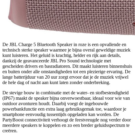
De JBL Charge 5 Bluetooth Speaker in roze is een opvallende en
technisch sterke speaker waarmee je bijna overal geweldige muziek
kunt luisteren. Het geluid is krachtig, helder en rijk aan details,
dankzij de geavanceerde JBL Pro Sound technologie met
gescheiden drivers en basradiatoren. Dit maakt luisteren binnenshuis
en buiten onder alle omstandigheden tot een plezierige ervaring. De
lange batterijduur van 20 uur zorgt ervoor dat je de muziek vrijwel
de hele dag of nacht aan kunt laten zonder onderbreking.
De stevige bouw in combinatie met de water- en stofbestendigheid
(IP67) maakt de speaker bijna onverwoestbaar, ideaal voor wie van
outdoor avonturen houdt. Daarbij voegt de ingebouwde
powerbankfunctie een extra laag gebruiksgemak toe, waardoor je
smartphone eenvoudig tussentijds opgeladen kan worden. De
PartyBoost connectiviteit verhoogt de feestvreugde nog verder door
meerdere speakers te koppelen en zo een breder geluidsspectrum te
creëren.