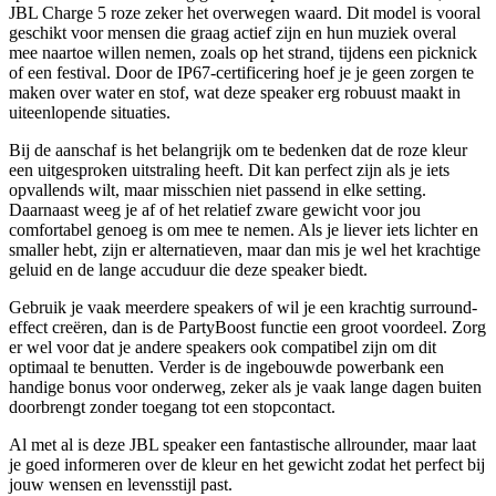
JBL Charge 5 roze zeker het overwegen waard. Dit model is vooral
geschikt voor mensen die graag actief zijn en hun muziek overal
mee naartoe willen nemen, zoals op het strand, tijdens een picknick
of een festival. Door de IP67-certificering hoef je je geen zorgen te
maken over water en stof, wat deze speaker erg robuust maakt in
uiteenlopende situaties.
Bij de aanschaf is het belangrijk om te bedenken dat de roze kleur
een uitgesproken uitstraling heeft. Dit kan perfect zijn als je iets
opvallends wilt, maar misschien niet passend in elke setting.
Daarnaast weeg je af of het relatief zware gewicht voor jou
comfortabel genoeg is om mee te nemen. Als je liever iets lichter en
smaller hebt, zijn er alternatieven, maar dan mis je wel het krachtige
geluid en de lange accuduur die deze speaker biedt.
Gebruik je vaak meerdere speakers of wil je een krachtig surround-
effect creëren, dan is de PartyBoost functie een groot voordeel. Zorg
er wel voor dat je andere speakers ook compatibel zijn om dit
optimaal te benutten. Verder is de ingebouwde powerbank een
handige bonus voor onderweg, zeker als je vaak lange dagen buiten
doorbrengt zonder toegang tot een stopcontact.
Al met al is deze JBL speaker een fantastische allrounder, maar laat
je goed informeren over de kleur en het gewicht zodat het perfect bij
jouw wensen en levensstijl past.