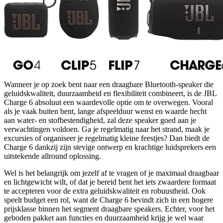
Wanneer je op zoek bent naar een draagbare Bluetooth-speaker die
geluidskwaliteit, duurzaamheid en flexibiliteit combineert, is de JBL
Charge 6 absoluut een waardevolle optie om te overwegen. Vooral
als je vaak buiten bent, lange afspeelduur wenst en waarde hecht
aan water- en stofbestendigheid, zal deze speaker goed aan je
verwachtingen voldoen. Ga je regelmatig naar het strand, maak je
excursies of organiseer je regelmatig kleine feestjes? Dan biedt de
Charge 6 dankzij zijn stevige ontwerp en krachtige luidsprekers een
uitstekende allround oplossing.
Wel is het belangrijk om jezelf af te vragen of je maximaal draagbaar
en lichtgewicht wilt, of dat je bereid bent het iets zwaardere formaat
te accepteren voor de extra geluidskwaliteit en robuustheid. Ook
speelt budget een rol, want de Charge 6 bevindt zich in een hogere
prijsklasse binnen het segment draagbare speakers. Echter, voor het
geboden pakket aan functies en duurzaamheid krijg je wel waar