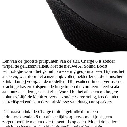
Een van de grootste pluspunten van de JBL Charge 6 is zonder
twijfel de geluidskwaliteit. Met de nieuwe AI Sound Boost
technologie wordt het geluid nauwkeurig geoptimaliseerd tijdens het
afspelen, waardoor het aanzienlijk voller, helderder en dynamischer
klinkt dan bij voorgaande modellen. Dit resulteert in een verrassend
krachtige bas en knisperende hoge tonen die voor een breed scala
aan muziekstijlen geschikt zijn. Vooral bij het afspelen op hogere
volumes blijft de klank zuiver en zonder vervorming, iets dat niet
vanzelfsprekend is in deze prijsklasse van draagbare speakers.
Daarnaast blinkt de Charge 6 uit in gebruiksduur: een
indrukwekkende 28 uur afspeeltijd zorgt ervoor dat je je geen
zorgen hoeft te maken over tussentijds opladen. Mocht de batterij
toch bijna leeg zijn, dan biedt de snelle oplaadfunctie de