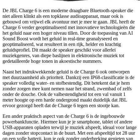
De JBL Charge 6 is een moderne draagbare Bluetooth-speaker die
niet alleen klinkt als een topklasse audioapparaat, maar ook is
gebouwd om vrijwel elk avontuur met je mee te gaan. JBL heeft de
Charge 6 verder geoptimaliseerd met innovatieve technologieën die
het geluid naar een hoger niveau tillen. Door de toepassing van AI
Sound Boost wordt het geluid in real-time geanalyseerd en
geoptimaliseerd, wat resulteert in een rijk, helder en krachtig
geluidsprofiel. Dit maakt de speaker geschikt voor allerlei
muziekgenres, van diepe baslijnen in elektronische muziek tot
gedetailleerde hoge tonen in akoestische nummers.
Naast het indrukwekkende geluid is de Charge 6 ook ontworpen
met duurzaamheid als prioriteit. Dankzij een IP68-classificatie is de
speaker volledig water- en stofbestendig. Dit betekent dat je hem
zonder zorgen mee kunt nemen naar het strand, zwembad of zelfs
onder de douche. Ook de valbestendigheid tot een val vanuit 1
meter hoogte op een harde ondergrond maakt duidelijk dat JBL
ervoor gezorgd heeft dat de Charge 6 tegen een stootje kan.
Een ander praktisch aspect van de Charge 6 is de ingebouwde
powerbankfunctie. Hiermee kun je je smartphone, tablet of andere
USB-apparaten opladen terwijl je muziek afspeelt, ideaal voor lange
dagen zonder stopcontact in de buurt. Met een afspeeltijd tot 28 uur
op een volle batterij, kun je ook zonder onderbreking genieten van