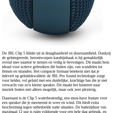
De JBL Clip 5 blinkt uit in draagbaarheid en duurzaamheid. Dankzij
de geïntegreerde, herontworpen karabijnhaak is hij gemakkelijk
overal mee naartoe te nemen en veilig te bevestigen. Dit maakt hem
ideaal voor actieve gebruikers die buiten zijn, van wandelen tot
fietsen en stranden. Het compacte formaat betekent niet dat je
inlevert op geluidskwaliteit: de JBL Pro Sound technologie zorgt
voor helder, vol geluid met een duidelijke, krachtige bas die je niet
verwacht van zo'n kleine speaker. Dit maakt het luisteren naar
muziek buiten niet alleen mogelijk, maar ook zeer plezierig.
Daarnaast is de Clip 5 waterbestendig, een must-have feature voor
een speaker die je meeneemt in weer en wind. Dit biedt extra
bescherming tegen onbedoelde natte situaties. De batterijduur van
maximaal 12 uur is ruim voldoende voor een hele dag gebruik, en