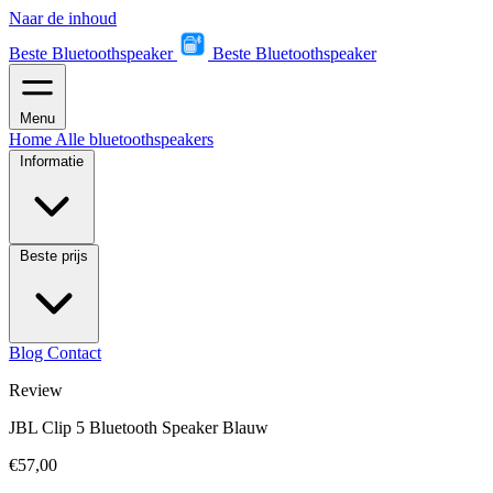
Naar de inhoud
Beste Bluetoothspeaker
Beste Bluetoothspeaker
Menu
Home
Alle bluetoothspeakers
Informatie
Beste prijs
Blog
Contact
Review
JBL Clip 5 Bluetooth Speaker Blauw
€57,00