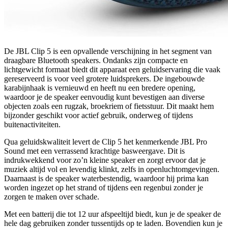
De JBL Clip 5 is een opvallende verschijning in het segment van
draagbare Bluetooth speakers. Ondanks zijn compacte en
lichtgewicht formaat biedt dit apparaat een geluidservaring die vaak
gereserveerd is voor veel grotere luidsprekers. De ingebouwde
karabijnhaak is vernieuwd en heeft nu een bredere opening,
waardoor je de speaker eenvoudig kunt bevestigen aan diverse
objecten zoals een rugzak, broekriem of fietsstuur. Dit maakt hem
bijzonder geschikt voor actief gebruik, onderweg of tijdens
buitenactiviteiten.
Qua geluidskwaliteit levert de Clip 5 het kenmerkende JBL Pro
Sound met een verrassend krachtige basweergave. Dit is
indrukwekkend voor zo’n kleine speaker en zorgt ervoor dat je
muziek altijd vol en levendig klinkt, zelfs in openluchtomgevingen.
Daarnaast is de speaker waterbestendig, waardoor hij prima kan
worden ingezet op het strand of tijdens een regenbui zonder je
zorgen te maken over schade.
Met een batterij die tot 12 uur afspeeltijd biedt, kun je de speaker de
hele dag gebruiken zonder tussentijds op te laden. Bovendien kun je