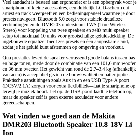
Veel aandacht is besteed aan ergonomie: er is een opbergvak voor je
smartphone of kleine accessoires, een duidelijk LCD-scherm dat
artiest en track weergeeft en een bedieningspaneel waarmee je door
presets navigeert. Bluetooth 5.0 zorgt voor stabiele draadloze
verbindingen en de DMR203 ondersteunt TWS (True Wireless
Stereo) voor koppeling van twee speakers en zelfs multi-speaker
setup tot maximaal 10 units voor grootschalige geluidsdekking. De
ingebouwde equalizer biedt zes presets en één aanpasbare stand,
zodat je het geluid kunt afstemmen op omgeving en voorkeur.
Qua prestaties levert de speaker verrassend goede balans tussen bas
en hoge tonen, mede door de combinatie van een 101,6 mm woofer
en 36 mm tweeter. Het gewicht van rond de 2,7–3,4 kg (afhankelijk
van accu) is acceptabel gezien de bouwkwaliteit en batterijopties.
Praktische aansluitingen zoals Aux in en een USB Type-A poort
(DC5V/2,1A) zorgen voor extra flexibiliteit—laat je smartphone op
terwijl je muziek hoort. Let op: de USB-poort laadt je telefoon op,
maar de speaker zelf is geen externe acculader voor andere
gereedschappen.
Wat vinden we goed aan de Makita
DMR203 Bluetooth Speaker 10.8-18V Li-
Ion