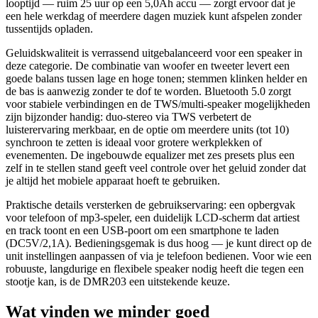
looptijd — ruim 25 uur op een 5,0Ah accu — zorgt ervoor dat je
een hele werkdag of meerdere dagen muziek kunt afspelen zonder
tussentijds opladen.
Geluidskwaliteit is verrassend uitgebalanceerd voor een speaker in
deze categorie. De combinatie van woofer en tweeter levert een
goede balans tussen lage en hoge tonen; stemmen klinken helder en
de bas is aanwezig zonder te dof te worden. Bluetooth 5.0 zorgt
voor stabiele verbindingen en de TWS/multi-speaker mogelijkheden
zijn bijzonder handig: duo-stereo via TWS verbetert de
luisterervaring merkbaar, en de optie om meerdere units (tot 10)
synchroon te zetten is ideaal voor grotere werkplekken of
evenementen. De ingebouwde equalizer met zes presets plus een
zelf in te stellen stand geeft veel controle over het geluid zonder dat
je altijd het mobiele apparaat hoeft te gebruiken.
Praktische details versterken de gebruikservaring: een opbergvak
voor telefoon of mp3-speler, een duidelijk LCD-scherm dat artiest
en track toont en een USB-poort om een smartphone te laden
(DC5V/2,1A). Bedieningsgemak is dus hoog — je kunt direct op de
unit instellingen aanpassen of via je telefoon bedienen. Voor wie een
robuuste, langdurige en flexibele speaker nodig heeft die tegen een
stootje kan, is de DMR203 een uitstekende keuze.
Wat vinden we minder goed