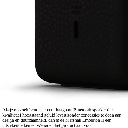
Als je op zoek bent naar een draagbare Bluetooth speaker die
kwalitatief hoogstaand geluid levert zonder concessies te doen aan
design en duurzaamheid, dan is de Marshall Emberton II een
uitstekende keuze. We raden het product aan voor