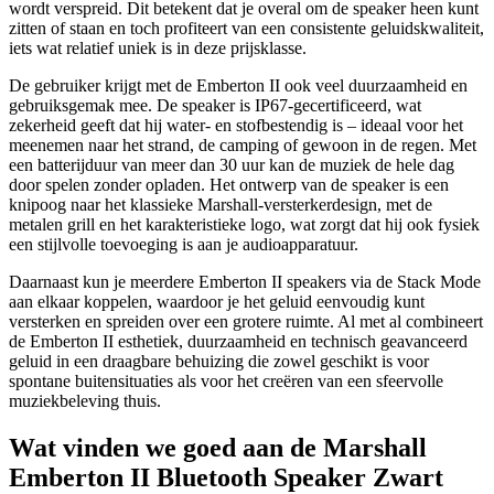
wordt verspreid. Dit betekent dat je overal om de speaker heen kunt
zitten of staan en toch profiteert van een consistente geluidskwaliteit,
iets wat relatief uniek is in deze prijsklasse.
De gebruiker krijgt met de Emberton II ook veel duurzaamheid en
gebruiksgemak mee. De speaker is IP67-gecertificeerd, wat
zekerheid geeft dat hij water- en stofbestendig is – ideaal voor het
meenemen naar het strand, de camping of gewoon in de regen. Met
een batterijduur van meer dan 30 uur kan de muziek de hele dag
door spelen zonder opladen. Het ontwerp van de speaker is een
knipoog naar het klassieke Marshall-versterkerdesign, met de
metalen grill en het karakteristieke logo, wat zorgt dat hij ook fysiek
een stijlvolle toevoeging is aan je audioapparatuur.
Daarnaast kun je meerdere Emberton II speakers via de Stack Mode
aan elkaar koppelen, waardoor je het geluid eenvoudig kunt
versterken en spreiden over een grotere ruimte. Al met al combineert
de Emberton II esthetiek, duurzaamheid en technisch geavanceerd
geluid in een draagbare behuizing die zowel geschikt is voor
spontane buitensituaties als voor het creëren van een sfeervolle
muziekbeleving thuis.
Wat vinden we goed aan de Marshall
Emberton II Bluetooth Speaker Zwart