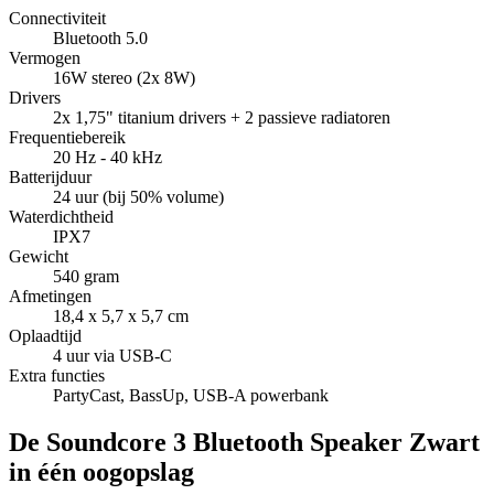
Connectiviteit
Bluetooth 5.0
Vermogen
16W stereo (2x 8W)
Drivers
2x 1,75" titanium drivers + 2 passieve radiatoren
Frequentiebereik
20 Hz - 40 kHz
Batterijduur
24 uur (bij 50% volume)
Waterdichtheid
IPX7
Gewicht
540 gram
Afmetingen
18,4 x 5,7 x 5,7 cm
Oplaadtijd
4 uur via USB-C
Extra functies
PartyCast, BassUp, USB-A powerbank
De Soundcore 3 Bluetooth Speaker Zwart
in één oogopslag