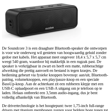
De Soundcore 3 is een draagbare Bluetooth-speaker die ontworpen
is voor wie onderweg wil genieten van hoogwaardig geluid zonder
gedoe met kabels. Het apparaat meet ongeveer 18,4 x 5,7 x 5,7 cm
weegt 540 gram, waardoor hij makkelijk in een rugzak past. De
speaker is verkrijgbaar in zwart en heeft een matte, rubberachtige
afwerking die prettig aanvoelt en bestand is tegen krasjes. De
bediening gebeurt via fysieke knoppen bovenop: aan/uit, Bluetooth-
pairing, volumeknoppen, een play/pauze-knop en een speciale
BassUp-knop. Aan de achterkant zit een rubberen klepje met een
USB-C oplaadpoort en een USB-A uitgang om je telefoon op te
laden. Helaas ontbreekt een 3,5mm audio-ingang, dus je bent
volledig afhankelijk van Bluetooth.
De drivertechnologie is het hoogtepunt: twee 1,75-inch full-range
drivers met titanium membranen zorgen voor heldere hoge tonen tot