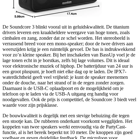
De Soundcore 3 blinkt vooral uit in geluidskwaliteit. De titanium
drivers leveren een kraakheldere weergave van hoge tonen, zoals
cimbalen en zang, zonder dat ze schel worden. Het stereobeeld is
verrassend breed voor een mono-speaker; door de twee drivers aan
weerszijden krijg je een ruimtelijk gevoel. De bas is indrukwekkend
voor zo’n kleine speaker. Bij het inschakelen van BassUp voel je de
lage tonen echt in je borstkas, zelfs bij lage volumes. Dit is ideaal
voor elektronische muziek of hiphop. De batterijduur van 24 uur is
een groot pluspunt, je hoeft niet elke dag op te laden. De IPX7-
waterdichtheid geeft veel vrijheid: je kunt de speaker meenemen
onder de douche, naar het strand of in de regen zonder zorgen.
Daarnaast is de USB-C oplaadpoort en de mogelijkheid om je
telefoon op te laden via de USB-A uitgang erg handig voor
noodgevallen. Ook de prijs is competitief, de Soundcore 3 biedt veel
waarde voor zijn prijsklasse.
De bouwkwaliteit is degelijk met een stevige behuizing die tegen
een stootje kan. De rubberen onderkant voorkomt wegglijden. Het
koppelen van twee speakers werkt eenvoudig via de PartyCast-
functie, al is het bereik beperkt tot 10 meter. De knoppen zijn goed
voelbaar en geven duidelijke feedback. De microfoon voor