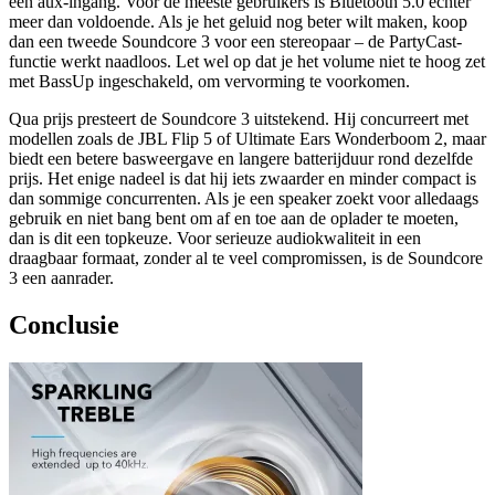
een aux-ingang. Voor de meeste gebruikers is Bluetooth 5.0 echter
meer dan voldoende. Als je het geluid nog beter wilt maken, koop
dan een tweede Soundcore 3 voor een stereopaar – de PartyCast-
functie werkt naadloos. Let wel op dat je het volume niet te hoog zet
met BassUp ingeschakeld, om vervorming te voorkomen.
Qua prijs presteert de Soundcore 3 uitstekend. Hij concurreert met
modellen zoals de JBL Flip 5 of Ultimate Ears Wonderboom 2, maar
biedt een betere basweergave en langere batterijduur rond dezelfde
prijs. Het enige nadeel is dat hij iets zwaarder en minder compact is
dan sommige concurrenten. Als je een speaker zoekt voor alledaags
gebruik en niet bang bent om af en toe aan de oplader te moeten,
dan is dit een topkeuze. Voor serieuze audiokwaliteit in een
draagbaar formaat, zonder al te veel compromissen, is de Soundcore
3 een aanrader.
Conclusie