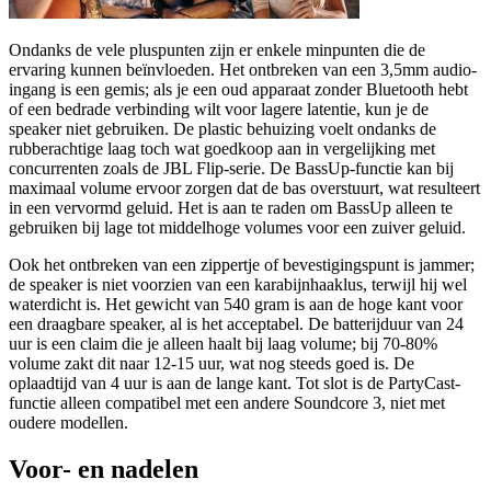
Ondanks de vele pluspunten zijn er enkele minpunten die de
ervaring kunnen beïnvloeden. Het ontbreken van een 3,5mm audio-
ingang is een gemis; als je een oud apparaat zonder Bluetooth hebt
of een bedrade verbinding wilt voor lagere latentie, kun je de
speaker niet gebruiken. De plastic behuizing voelt ondanks de
rubberachtige laag toch wat goedkoop aan in vergelijking met
concurrenten zoals de JBL Flip-serie. De BassUp-functie kan bij
maximaal volume ervoor zorgen dat de bas overstuurt, wat resulteert
in een vervormd geluid. Het is aan te raden om BassUp alleen te
gebruiken bij lage tot middelhoge volumes voor een zuiver geluid.
Ook het ontbreken van een zippertje of bevestigingspunt is jammer;
de speaker is niet voorzien van een karabijnhaaklus, terwijl hij wel
waterdicht is. Het gewicht van 540 gram is aan de hoge kant voor
een draagbare speaker, al is het acceptabel. De batterijduur van 24
uur is een claim die je alleen haalt bij laag volume; bij 70-80%
volume zakt dit naar 12-15 uur, wat nog steeds goed is. De
oplaadtijd van 4 uur is aan de lange kant. Tot slot is de PartyCast-
functie alleen compatibel met een andere Soundcore 3, niet met
oudere modellen.
Voor- en nadelen