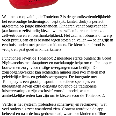
Wat meteen opvalt bij de Toniebox 2 is de gebruiksvriendelijkheid:
het eenvoudige bedieningsconcept (tik, kantel, druk) is perfect
afgestemd op jonge kinderhanden. Kinderen vanaf ongeveer één
jaar kunnen zelfstandig kiezen wat ze willen horen en leren zo
zelfvertrouwen en onafhankelijkheid. Het zachte, robuuste ontwerp
voelt prettig aan en is bestand tegen stoten en vallen — belangrijk in
een huishouden met peuters en kleuters. De kleur koraalrood is
vrolijk en past goed in kinderkamers.
Functioneel levert de Toniebox 2 meerdere sterke punten: de Good
Night-modus met slaaptimer en nachtlampje helpt om rituïnen op te
bouwen en zorgt voor rustige overgangen naar bedtijd. De
zonsopgangwekker kan ochtenden minder stressvol maken met
geleidelijke licht- en geluidsovergangen. De integratie met
Tonieplay is een groot pluspunt: interactieve spelletjes en
uitdagingen geven extra diepgang bovenop de traditionele
luisterervaring en zijn exclusief voor dit model, wat een
aantrekkelijke reden kan zijn om te kiezen voor de Toniebox 2.
Verder is het systeem grotendeels schermvrij en reclamevrij, wat
veel ouders als zeer waardevol zien. Content wordt via de app
beheerd en naar de box gedownload, waardoor kinderen offline