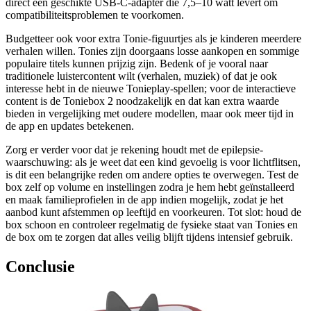
direct een geschikte USB-C-adapter die 7,5–10 watt levert om
compatibiliteitsproblemen te voorkomen.
Budgetteer ook voor extra Tonie-figuurtjes als je kinderen meerdere
verhalen willen. Tonies zijn doorgaans losse aankopen en sommige
populaire titels kunnen prijzig zijn. Bedenk of je vooral naar
traditionele luistercontent wilt (verhalen, muziek) of dat je ook
interesse hebt in de nieuwe Tonieplay-spellen; voor de interactieve
content is de Toniebox 2 noodzakelijk en dat kan extra waarde
bieden in vergelijking met oudere modellen, maar ook meer tijd in
de app en updates betekenen.
Zorg er verder voor dat je rekening houdt met de epilepsie-
waarschuwing: als je weet dat een kind gevoelig is voor lichtflitsen,
is dit een belangrijke reden om andere opties te overwegen. Test de
box zelf op volume en instellingen zodra je hem hebt geïnstalleerd
en maak familieprofielen in de app indien mogelijk, zodat je het
aanbod kunt afstemmen op leeftijd en voorkeuren. Tot slot: houd de
box schoon en controleer regelmatig de fysieke staat van Tonies en
de box om te zorgen dat alles veilig blijft tijdens intensief gebruik.
Conclusie