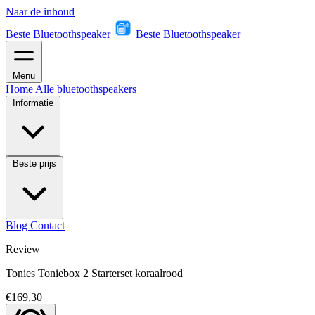
Naar de inhoud
Beste Bluetoothspeaker
Beste Bluetoothspeaker
Menu
Home
Alle bluetoothspeakers
Informatie
Beste prijs
Blog
Contact
Review
Tonies Toniebox 2 Starterset koraalrood
€169,30