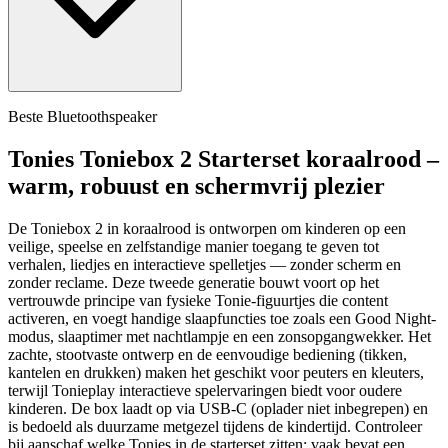
Beste Bluetoothspeaker
Tonies Toniebox 2 Starterset koraalrood –
warm, robuust en schermvrij plezier
De Toniebox 2 in koraalrood is ontworpen om kinderen op een
veilige, speelse en zelfstandige manier toegang te geven tot
verhalen, liedjes en interactieve spelletjes — zonder scherm en
zonder reclame. Deze tweede generatie bouwt voort op het
vertrouwde principe van fysieke Tonie-figuurtjes die content
activeren, en voegt handige slaapfuncties toe zoals een Good Night-
modus, slaaptimer met nachtlampje en een zonsopgangwekker. Het
zachte, stootvaste ontwerp en de eenvoudige bediening (tikken,
kantelen en drukken) maken het geschikt voor peuters en kleuters,
terwijl Tonieplay interactieve spelervaringen biedt voor oudere
kinderen. De box laadt op via USB-C (oplader niet inbegrepen) en
is bedoeld als duurzame metgezel tijdens de kindertijd. Controleer
bij aanschaf welke Tonies in de starterset zitten; vaak bevat een