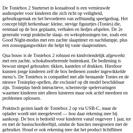
De Toniebox 2 Starterset in koraalrood is een vernieuwde
audiospeler voor kinderen die zich richt op veiligheid,
gebruiksgemak en het bevorderen van zelfstandig speelgedrag. Het
concept blijft herkenbaar: kleine, stevige figuurtjes (Tonies) die,
eenmaal op de box geplaatst, verhalen en liedjes afspelen. De 2e
generatie voegt praktische slaap- en wekoplossingen toe, zoals een
Good Night-modus met een zachte slaaptimer en nachtlampje, plus
een zonsopgangwekker die helpt bij vaste slaaproutines.
Qua bouw is de Toniebox 2 robuust en kindvriendelijk afgewerkt
met een zachte, schokabsorberende buitenkant. De bediening is
bewust simpel gehouden: tikken, kantelen of drukken. Hierdoor
kunnen jonge kinderen zelf de box bedienen zonder ingewikkelde
menu’s. De Toniebox is compatibel met alle bestaande Tonies en de
nieuwe Tonieplay-spellen, die exclusief op dit model beschikbaar
zijn. Tonieplay biedt interactieve, schermvrije spelervaringen
waarmee kinderen niet alleen luisteren maar ook actief meedoen en
problemen oplossen.
Praktisch gezien laadt de Toniebox 2 op via USB-C, maar de
oplader wordt niet meegeleverd — hou daar rekening mee bij
aankoop. De box is bedoeld voor kinderen vanaf ongeveer 1 jaar, tot
en met de basisschoolleeftijd, omdat de functies meegroeien met de
gebruiker. Houd er ook rekening mee dat het product lichtflitsen