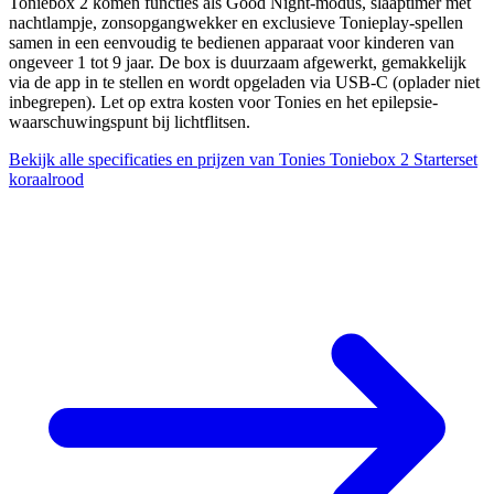
Toniebox 2 komen functies als Good Night-modus, slaaptimer met
nachtlampje, zonsopgangwekker en exclusieve Tonieplay-spellen
samen in een eenvoudig te bedienen apparaat voor kinderen van
ongeveer 1 tot 9 jaar. De box is duurzaam afgewerkt, gemakkelijk
via de app in te stellen en wordt opgeladen via USB-C (oplader niet
inbegrepen). Let op extra kosten voor Tonies en het epilepsie-
waarschuwingspunt bij lichtflitsen.
Bekijk alle specificaties en prijzen van Tonies Toniebox 2 Starterset
koraalrood