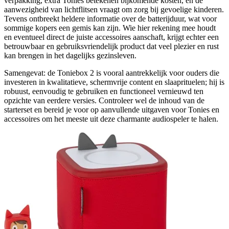
verpakking, extra Tonies betekenen bijkomende kosten, en de
aanwezigheid van lichtflitsen vraagt om zorg bij gevoelige kinderen.
Tevens ontbreekt heldere informatie over de batterijduur, wat voor
sommige kopers een gemis kan zijn. Wie hier rekening mee houdt
en eventueel direct de juiste accessoires aanschaft, krijgt echter een
betrouwbaar en gebruiksvriendelijk product dat veel plezier en rust
kan brengen in het dagelijks gezinsleven.
Samengevat: de Toniebox 2 is vooral aantrekkelijk voor ouders die
investeren in kwalitatieve, schermvrije content en slaaprituelen; hij is
robuust, eenvoudig te gebruiken en functioneel vernieuwd ten
opzichte van eerdere versies. Controleer wel de inhoud van de
starterset en bereid je voor op aanvullende uitgaven voor Tonies en
accessoires om het meeste uit deze charmante audiospeler te halen.