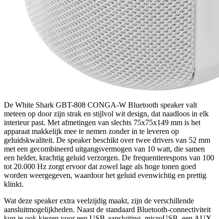
De White Shark GBT-808 CONGA-W Bluetooth speaker valt
meteen op door zijn strak en stijlvol wit design, dat naadloos in elk
interieur past. Met afmetingen van slechts 75x75x149 mm is het
apparaat makkelijk mee te nemen zonder in te leveren op
geluidskwaliteit. De speaker beschikt over twee drivers van 52 mm
met een gecombineerd uitgangsvermogen van 10 watt, die samen
een helder, krachtig geluid verzorgen. De frequentierespons van 100
tot 20.000 Hz zorgt ervoor dat zowel lage als hoge tonen goed
worden weergegeven, waardoor het geluid evenwichtig en prettig
klinkt.
Wat deze speaker extra veelzijdig maakt, zijn de verschillende
aansluitmogelijkheden. Naast de standaard Bluetooth-connectiviteit
kun je ook kiezen voor een USB-aansluiting, microUSB, een AUX-