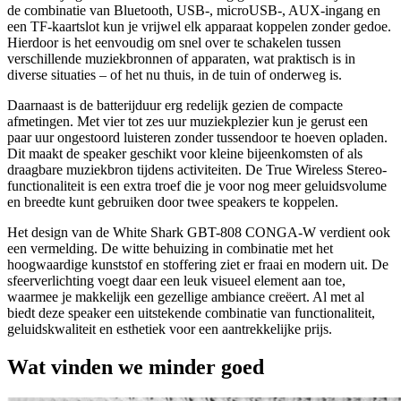
de combinatie van Bluetooth, USB-, microUSB-, AUX-ingang en
een TF-kaartslot kun je vrijwel elk apparaat koppelen zonder gedoe.
Hierdoor is het eenvoudig om snel over te schakelen tussen
verschillende muziekbronnen of apparaten, wat praktisch is in
diverse situaties – of het nu thuis, in de tuin of onderweg is.
Daarnaast is de batterijduur erg redelijk gezien de compacte
afmetingen. Met vier tot zes uur muziekplezier kun je gerust een
paar uur ongestoord luisteren zonder tussendoor te hoeven opladen.
Dit maakt de speaker geschikt voor kleine bijeenkomsten of als
draagbare muziekbron tijdens activiteiten. De True Wireless Stereo-
functionaliteit is een extra troef die je voor nog meer geluidsvolume
en breedte kunt gebruiken door twee speakers te koppelen.
Het design van de White Shark GBT-808 CONGA-W verdient ook
een vermelding. De witte behuizing in combinatie met het
hoogwaardige kunststof en stoffering ziet er fraai en modern uit. De
sfeerverlichting voegt daar een leuk visueel element aan toe,
waarmee je makkelijk een gezellige ambiance creëert. Al met al
biedt deze speaker een uitstekende combinatie van functionaliteit,
geluidskwaliteit en esthetiek voor een aantrekkelijke prijs.
Wat vinden we minder goed