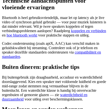
Technische aandachtspunten voor
vloeiende ervaringen
Bluetooth is heel gebruiksvriendelijk, maar let op latency als je live
video of synchroon geluid gebruikt — voor puur muziek luisteren is
dat minder relevant. Wil je twee speakers koppelen of tegen
verbindingsproblemen aanlopen? Raadpleeg
koppelen en verbinden
en
hoe bluetooth werkt
voor praktische stappen en uitleg.
Codec-ondersteuning (zoals aptX, AAC) kan verschil maken in
geluidskwaliteit bij streaming. Controleer ook of je telefoon en
speaker dezelfde standaarden ondersteunen via
compatibiliteit en
standaarden
.
Buiten dineren: praktische tips
Bij buitengebruik zijn draagbaarheid, accuduur en waterdichtheid
doorslaggevend. Kies een speaker met voldoende luidheid en goede
mid-range zodat stemmen nog verstaanbaar blijven in de
buitenlucht. Een waterdichte klasse is handig bij onverwachte
regenbuien of gemorste glazen — zie
waterdichtheid en
duurzaamheid
voor uitleg over beschermingsklassen.