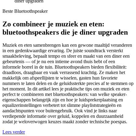
diner upgraden
Beste Bluetoothspeaker
Zo combineer je muziek en eten:
bluetoothspeakers die je diner upgraden
Muziek en eten samenbrengen kan een gewone maaltijd veranderen
in een gedenkwaardige ervaring. De juiste soundtrack versterkt
smaakbeleving, bepaalt tempo en sfeer en maakt van een diner een
gebeurtenis — of je nu een intieme avond thuis hebt of een
informele borrel in de tuin. Bluetoothspeakers bieden flexibiliteit:
draadloos, draagbaar en vaak verrassend krachtig. Ze maken het
makkelijk om afspeellijsten te wisselen, gasten hun favoriete
nummers te laten delen en de geluidssterkte precies af te stemmen op
het moment. In dit artikel lees je praktische tips om muziek en eten
perfect te combineren met bluetoothspeakers: van welke speaker-
eigenschappen belangrijk zijn en hoe je luidsprekerplaatsing en
equalizerinstellingen verbetert tot slimme playliststrategieën en
aandachtspunten voor buitengebruik. Ook vind je links naar
verdiepende informatie over geluid, koppelen en duurzaamheid
zodat je weloverwogen keuzes maakt zonder technische poespas.
Lees verder