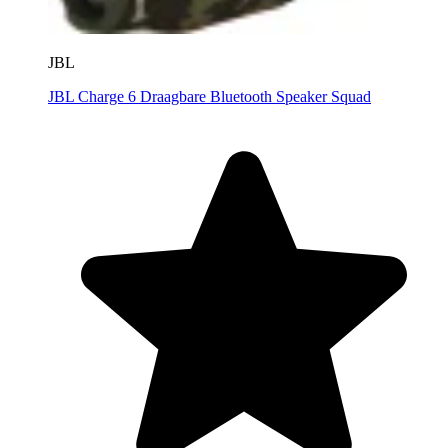
JBL
JBL Charge 6 Draagbare Bluetooth Speaker Squad