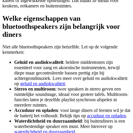
kabels of ingewikkelde opstellingen. Dat maakt ze ideaal voor
keukens, eetkamers en buitenruimtes.
Welke eigenschappen van
bluetoothspeakers zijn belangrijk voor
diners
Niet alle bluetoothspeakers zijn hetzelfde. Let op de volgende
kenmerken:
Geluid en audiokwaliteit
: heldere middentonen zijn
essentieel voor zang en akoestische instrumenten, terwijl
diepe maar gecontroleerde bassen prettig zijn bij
achtergrondmuziek. Lees meer over geluid en audiokwaliteit
op
geluid en audiokwaliteit
.
Stereo en multiroom
: twee speakers in stereo geven een
ruimtelijke soundstage, ideaal voor grotere tafels. Multiroom-
functies laten je dezelfde playlist synchroon afspelen in
meerdere ruimtes.
Accuduur en opladen
: voor lange diners of feesten wil je dat
de batterij het volhoudt. Bekijk tips op
accuduur en opladen
.
Waterdichtheid en duurzaamheid
: bij buitendiners is een
waterbestendige speaker een must. Meer hierover op
waterdichtheid en duurzaamheid
.