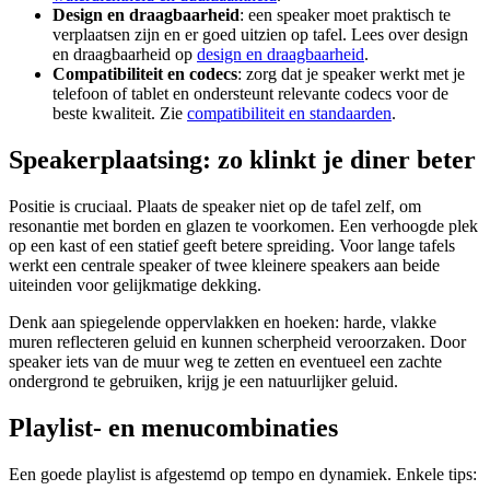
Design en draagbaarheid
: een speaker moet praktisch te
verplaatsen zijn en er goed uitzien op tafel. Lees over design
en draagbaarheid op
design en draagbaarheid
.
Compatibiliteit en codecs
: zorg dat je speaker werkt met je
telefoon of tablet en ondersteunt relevante codecs voor de
beste kwaliteit. Zie
compatibiliteit en standaarden
.
Speakerplaatsing: zo klinkt je diner beter
Positie is cruciaal. Plaats de speaker niet op de tafel zelf, om
resonantie met borden en glazen te voorkomen. Een verhoogde plek
op een kast of een statief geeft betere spreiding. Voor lange tafels
werkt een centrale speaker of twee kleinere speakers aan beide
uiteinden voor gelijkmatige dekking.
Denk aan spiegelende oppervlakken en hoeken: harde, vlakke
muren reflecteren geluid en kunnen scherpheid veroorzaken. Door
speaker iets van de muur weg te zetten en eventueel een zachte
ondergrond te gebruiken, krijg je een natuurlijker geluid.
Playlist- en menucombinaties
Een goede playlist is afgestemd op tempo en dynamiek. Enkele tips: