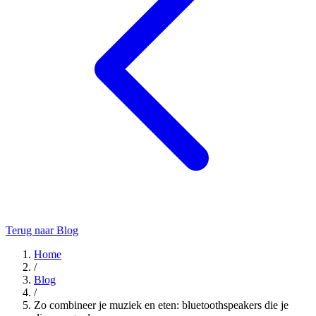
Terug naar Blog
Home
/
Blog
/
Zo combineer je muziek en eten: bluetoothspeakers die je