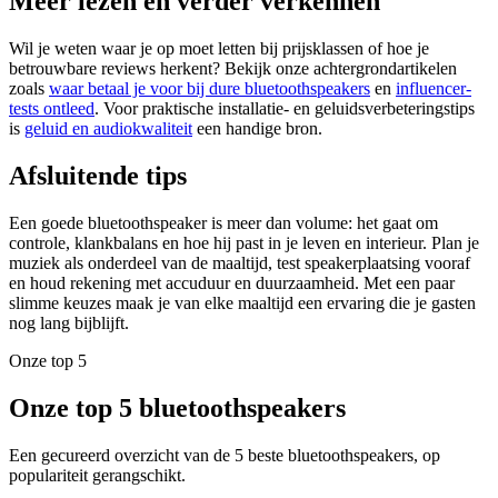
Meer lezen en verder verkennen
Wil je weten waar je op moet letten bij prijsklassen of hoe je
betrouwbare reviews herkent? Bekijk onze achtergrondartikelen
zoals
waar betaal je voor bij dure bluetoothspeakers
en
influencer-
tests ontleed
. Voor praktische installatie- en geluidsverbeteringstips
is
geluid en audiokwaliteit
een handige bron.
Afsluitende tips
Een goede bluetoothspeaker is meer dan volume: het gaat om
controle, klankbalans en hoe hij past in je leven en interieur. Plan je
muziek als onderdeel van de maaltijd, test speakerplaatsing vooraf
en houd rekening met accuduur en duurzaamheid. Met een paar
slimme keuzes maak je van elke maaltijd een ervaring die je gasten
nog lang bijblijft.
Onze top 5
Onze top 5 bluetoothspeakers
Een gecureerd overzicht van de 5 beste bluetoothspeakers, op
populariteit gerangschikt.