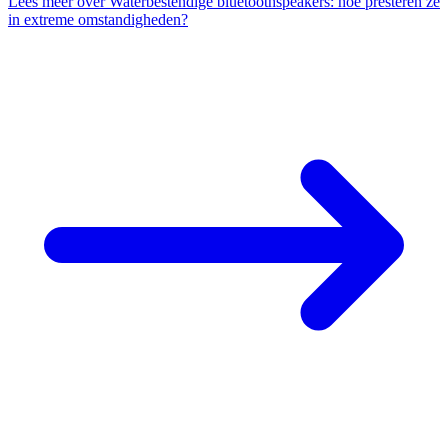
Lees meer
over Waterbestendige bluetoothspeakers: hoe presteren ze
in extreme omstandigheden?