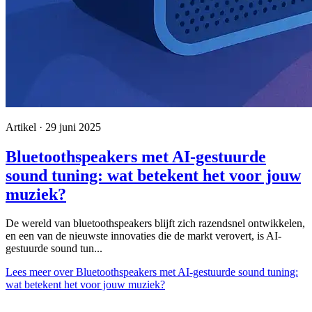
Artikel · 29 juni 2025
Bluetoothspeakers met AI-gestuurde
sound tuning: wat betekent het voor jouw
muziek?
De wereld van bluetoothspeakers blijft zich razendsnel ontwikkelen,
en een van de nieuwste innovaties die de markt verovert, is AI-
gestuurde sound tun...
Lees meer
over Bluetoothspeakers met AI-gestuurde sound tuning:
wat betekent het voor jouw muziek?