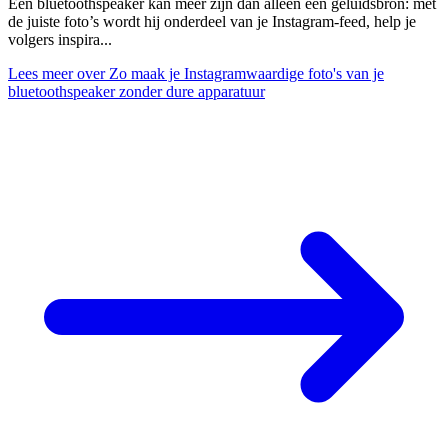
Een bluetoothspeaker kan meer zijn dan alleen een geluidsbron: met
de juiste foto’s wordt hij onderdeel van je Instagram-feed, help je
volgers inspira...
Lees meer
over Zo maak je Instagramwaardige foto's van je
bluetoothspeaker zonder dure apparatuur